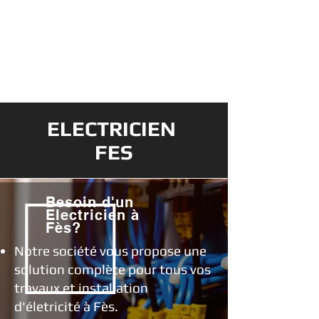
Agréé 100% Meilleurs Tarifs & Travail
Soigné - Garantie, Envoie d'un Artisan
Qualifié Chez vous en 20 Minutes
Plomberie - Serrurerie - Electricité - Volets Roulants -
Vitrerie - Débouchage de Canalisations - Chauffage -
Clim - Soudure - Revêtement - Piscine
ELECTRICIEN
FES
Besoin d'un
Electricien à
Fès?
Notre société vous propose une
solution complète pour tous vos
travaux et installation
d'életricité à Fès.