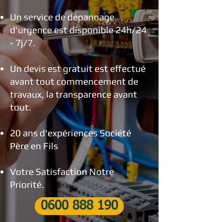
Un service de dépannage
d'urgence est disponible 24h/24
- 7j/7.
Un devis est gratuit est effectué
avant tout commencement de
travaux, la transparence avant
tout.
20 ans d'expériences Société
Père en Fils
Votre Satisfaction Notre
Priorité.
0600 888 190