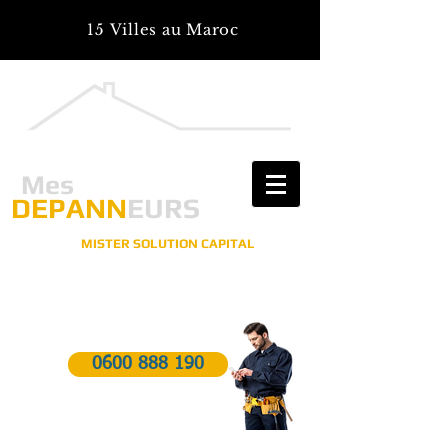
15 Villes au Maroc
Mes
DEPANN
EURS
MISTER SOLUTION CAPITAL
Pour tous vos travaux, réparations, installations
Vous êtes en panne? On vous Dépanne!
0600 888 190
Dépannage d'urgences 24h/7j