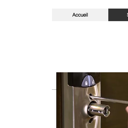
Plomberie - Serrurerie - Electrici
Revêtement - Piscine
Accueil