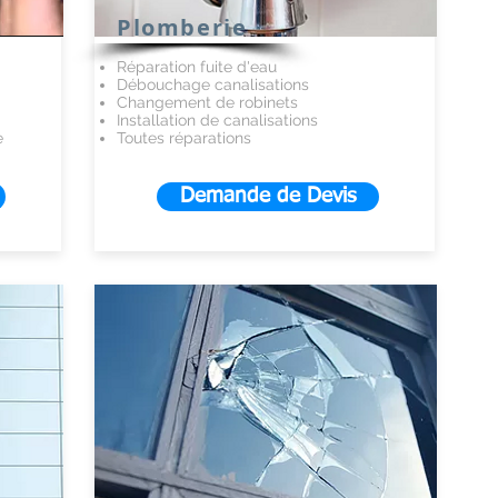
Plomberie
Réparation fuite d'eau
Débouchage canalisations
Changement de robinets
Installation de canalisations
e
Toutes réparations
Demande de Devis