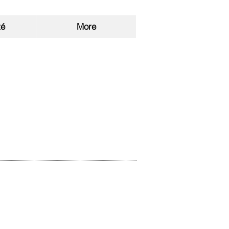
ns - Chauffage - Clim - Soudure -
té
More