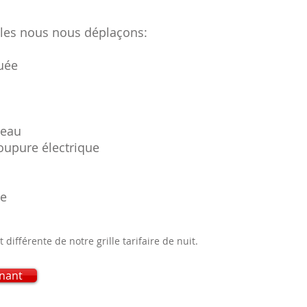
lles nous nous déplaçons:
uée
 eau
oupure électrique
ge
t différente de notre grille tarifaire de nuit.
nant