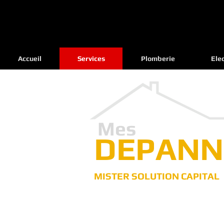
Accueil
Services
Plomberie
Elec
Mes
DEPANN
MISTER SOLUTION CAPITAL
Pour tous vos travaux, réparati