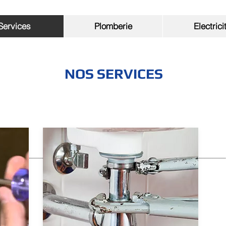
té - Volets Roulants - Vitrerie - Débouchage de Canalisatio
Services
Plomberie
Electrici
NOS SERVICES