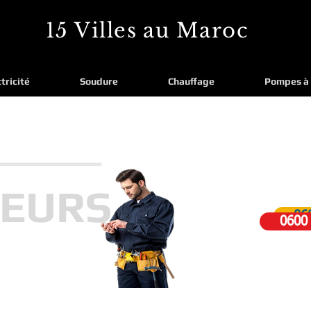
15 Villes au Maroc
tricité
Soudure
Chauffage
Pompes à 
Vous êtes en p
Dépannage 
EURS
06
0600
Agréé 100% Meilleurs Ta
ons, installations
Envoie d'un Artisan Q