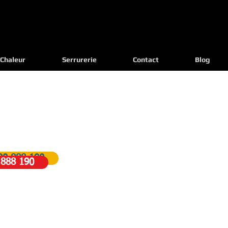
Chaleur
Serrurerie
Contact
Blog
anne? On vous Dépanne!
d'urgences 24h/7j
00 888 190
 888 190
rifs & Travail Soigné - Garantie,
ualifié Chez vous en 20 Minutes