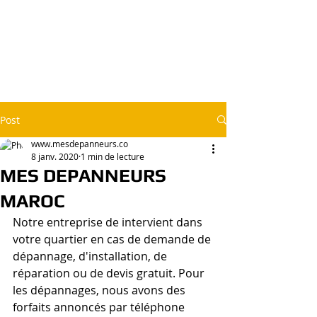
Agréé 100% Meilleurs Tarifs & Travail
Soigné - Garantie, Envoie d'un Artisan
Qualifié Chez vous en 20 Minutes
Plomberie - Serrurerie - Electricité - Volets Roulants -
Vitrerie - Débouchage de Canalisations - Chauffage -
Clim - Soudure - Revêtement - Piscine
Post
www.mesdepanneurs.co
8 janv. 2020
1 min de lecture
MES DEPANNEURS
MAROC
Notre entreprise de intervient dans 
votre quartier en cas de demande de 
dépannage, d'installation, de 
réparation ou de devis gratuit. Pour 
les dépannages, nous avons des 
forfaits annoncés par téléphone 