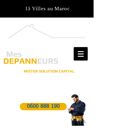
15 Villes au Maroc
Mes
DEPANN
EURS
MISTER SOLUTION CAPITAL
Pour tous vos travaux, réparations, installations
Vous êtes en panne? On vous Dépanne!
0600 888 190
Dépannage d'urgences 24h/7j