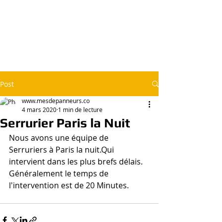
Agréé 100% Meilleurs Tarifs & Travail
Soigné - Garantie, Envoie d'un Artisan
Qualifié Chez vous en 20 Minutes
Plomberie - Serrurerie - Electricité - Volets Roulants -
Vitrerie - Débouchage de Canalisations - Chauffage -
Clim - Soudure - Revêtement - Piscine
Post
www.mesdepanneurs.co
4 mars 2020
1 min de lecture
Serrurier Paris la Nuit
Nous avons une équipe de 
Serruriers à Paris la nuit.Qui 
intervient dans les plus brefs délais.
Généralement le temps de 
l'intervention est de 20 Minutes.