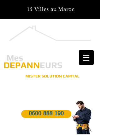
15 Villes au Maroc
Mes
DEPANN
EURS
MISTER SOLUTION CAPITAL
Pour tous vos travaux, réparations, installations
Vous êtes en panne? On vous Dépanne!
0600 888 190
Dépannage d'urgences 24h/7j